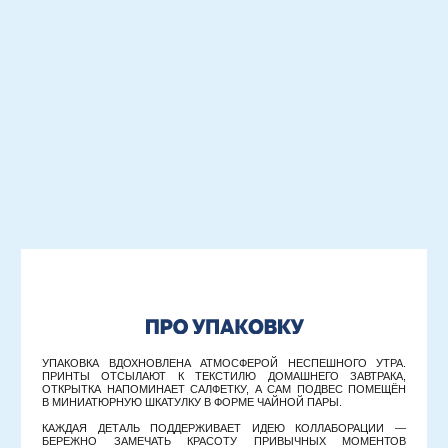
ПРОМОКОД НА ПЕРВЫЙ ЗАКАЗ
ПОДПИСЫВАЙТЕСЬ НА НАШУ EMAIL-РАССЫЛКУ, ЧТОБЫ ПОЛУЧИТЬ
ПРОМОКОД НА ПЕРВЫЙ ЗАКАЗ:
ПОДПИСАТЬСЯ
Нажимая на кнопку, вы даёте согласие на
обработку персональных данных
и
соглашаетесь с
политикой конфиденциальности
.
© 2026 RASSVET DETAIL
ИП МИХРОВСКАЯ ЯНА НИКОЛАЕВНА ИНН
525802734844