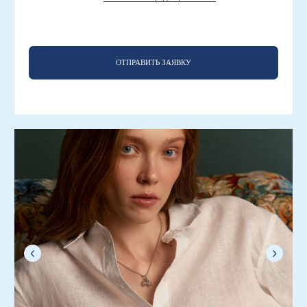
ИНОГДА СЧАСТЬЕ ПАХНЕТ СВЕЖЕЙ ВЫПЕЧКОЙ. ТЁПЛЫЙ
И ХРУСТЯЩИЙ ПО КРАЯМ — КРУАССАН ДАВНО СТАЛ БОЛЬШЕ,
ЧЕМ ПРОСТО ЗАВТРАКОМ. ЭТО СИМВОЛ НЕСПЕШНОГО УТРА,
ЗАБОТЫ О СЕБЕ И ТЕХ МАЛЕНЬКИХ РАДОСТЕЙ, ИЗ КОТОРЫХ
СКЛАДЫВАЕТСЯ ДЕНЬ.
ПОДВЕС «КРУАССАН» — РЕЗУЛЬТАТ КОЛЛАБОРАЦИИ ЯНДЕКС
ЛАВКИ И RASSVET DETAIL. УКРАШЕНИЕ О КРАСОТЕ ПРИВЫЧНЫХ
РИТУАЛОВ, КОТОРЫЕ МЫ ВЫБИРАЕМ СНОВА И СНОВА.