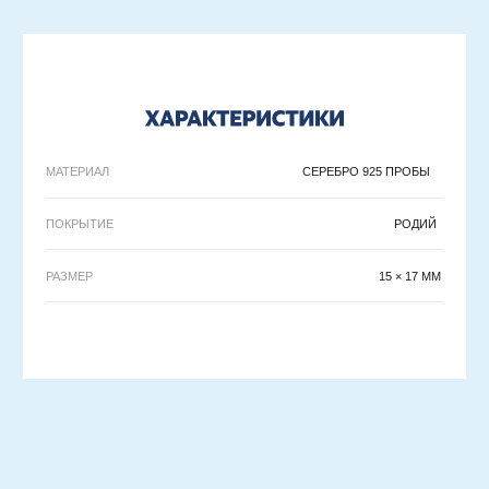
ПО ВОПРОСАМ
ОФОРМЛЕНИЯ ЗАКАЗА:
ZAKAZ@RASSVETDETAIL.RU
CОТРУДНИЧЕСТВО:
PR@RASSVETDETAIL.RU
ПОКУПАТЕЛЯМ
ДОСТАВКА И ОПЛАТА
ВОЗВРАТ ИЗДЕЛИЙ
ПРАВИЛА УХОДА
FAQ
О
БРЕНДЕ
RASSVET DETAIL
КОНТАКТЫ
ВАКАНСИИ
ДОКУМЕНТЫ