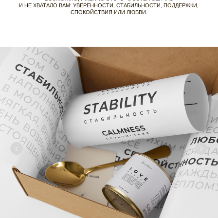
ПОКУПАТЕЛЯМ
ДОСТАВКА И ОПЛАТА
ВОЗВРАТ ИЗДЕЛИЙ
ПРАВИЛА УХОДА
FAQ
О
БРЕНДЕ
RASSVET DETAIL
КОНТАКТЫ
ВАКАНСИИ
ДОКУМЕНТЫ
ПРОМОКОД НА ПЕРВЫЙ ЗАКАЗ
ПОДПИСЫВАЙТЕСЬ НА НАШУ EMAIL-РАССЫЛКУ, ЧТОБЫ ПОЛУЧИТЬ
ПРОМОКОД НА ПЕРВЫЙ ЗАКАЗ:
ПОДПИСАТЬСЯ
Нажимая на кнопку, вы даёте согласие на
обработку персональных данных
и
соглашаетесь с
политикой конфиденциальности
.