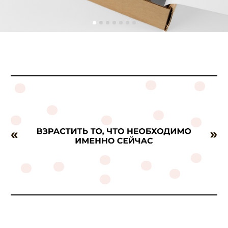
© 2026 RASSVET DETAIL
ИП МИХРОВСКАЯ ЯНА НИКОЛАЕВНА ИНН
525802734844