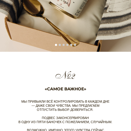
HOW TO WOW
КСЕНИЯ СОЛОВ
КАНАЛ БРЕНД-СТРАТЕГА ЮЛИ АГАФОНОВОЙ О ТОМ,
КАНАЛ ЭКС-ГЛАВНОГО РЕДАКТОР
КАК БИЗНЕСЫ СОЗДАЮТ WOW-ЭФФЕКТЫ.
РОССИЯ.
ПЕРЕЙТИ
ПЕРЕЙТИ
ПО ВОПРОСАМ
ОФОРМЛЕНИЯ ЗАКАЗА:
ZAKAZ@RASSVETDETAIL.RU
CОТРУДНИЧЕСТВО:
PR@RASSVETDETAIL.RU