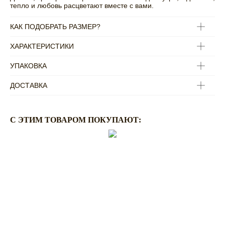
тепло и любовь расцветают вместе с вами.
КАК ПОДОБРАТЬ РАЗМЕР?
ХАРАКТЕРИСТИКИ
УПАКОВКА
ДОСТАВКА
C ЭТИМ ТОВАРОМ ПОКУПАЮТ:
ПО ВОПРОСАМ
ОФОРМЛЕНИЯ ЗАКАЗА:
ZAKAZ@RASSVETDETAIL.RU
CОТРУДНИЧЕСТВО:
PR@RASSVETDETAIL.RU
ПОКУПАТЕЛЯМ
ДОСТАВКА И ОПЛАТА
ВОЗВРАТ ИЗДЕЛИЙ
ПРАВИЛА УХОДА