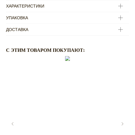
ХАРАКТЕРИСТИКИ
УПАКОВКА
ДОСТАВКА
C ЭТИМ ТОВАРОМ ПОКУПАЮТ:
ПО ВОПРОСАМ
ОФОРМЛЕНИЯ ЗАКАЗА:
ZAKAZ@RASSVETDETAIL.RU
CОТРУДНИЧЕСТВО:
PR@RASSVETDETAIL.RU
ПОКУПАТЕЛЯМ
ДОСТАВКА И ОПЛАТА
ВОЗВРАТ ИЗДЕЛИЙ
ПРАВИЛА УХОДА
FAQ