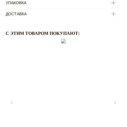
УПАКОВКА
ДОСТАВКА
C ЭТИМ ТОВАРОМ ПОКУПАЮТ:
ПО ВОПРОСАМ
ОФОРМЛЕНИЯ ЗАКАЗА:
ZAKAZ@RASSVETDETAIL.RU
CОТРУДНИЧЕСТВО:
PR@RASSVETDETAIL.RU
ПОКУПАТЕЛЯМ
ДОСТАВКА И ОПЛАТА
ВОЗВРАТ ИЗДЕЛИЙ
ПРАВИЛА УХОДА
FAQ
О
БРЕНДЕ
RASSVET DETAIL
КОНТАКТЫ