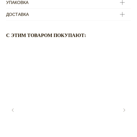
УПАКОВКА
ДОСТАВКА
C ЭТИМ ТОВАРОМ ПОКУПАЮТ:
ПО ВОПРОСАМ
ОФОРМЛЕНИЯ ЗАКАЗА:
ZAKAZ@RASSVETDETAIL.RU
CОТРУДНИЧЕСТВО:
PR@RASSVETDETAIL.RU
ПОКУПАТЕЛЯМ
ДОСТАВКА И ОПЛАТА
ВОЗВРАТ ИЗДЕЛИЙ
ПРАВИЛА УХОДА
FAQ
О
БРЕНДЕ
RASSVET DETAIL