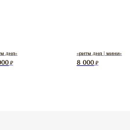
тм дня»
«ритм дня | мини»
000
₽
8 000
₽
О
БРЕНДЕ
RASSVET DETAIL
КОНТАКТЫ
ВАКАНСИИ
ДОКУМЕНТЫ