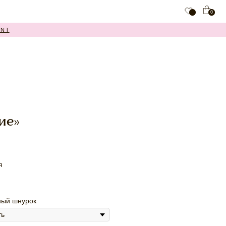
0
ие»
я
ный шнурок