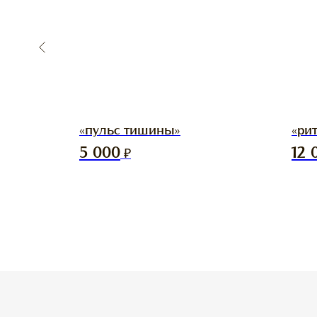
«пульс тишины»
«ри
5 000
₽
12 
ПО ВОПРОСАМ
ПОКУПАТЕЛЯМ
ОФОРМЛЕНИЯ ЗАКАЗА:
ДОСТАВКА И ОПЛАТА
ZAKAZ@RASSVETDETAIL.RU
ВОЗВРАТ ИЗДЕЛИЙ
CОТРУДНИЧЕСТВО:
PR@RASSVETDETAIL.RU
ПРАВИЛА УХОДА
FAQ