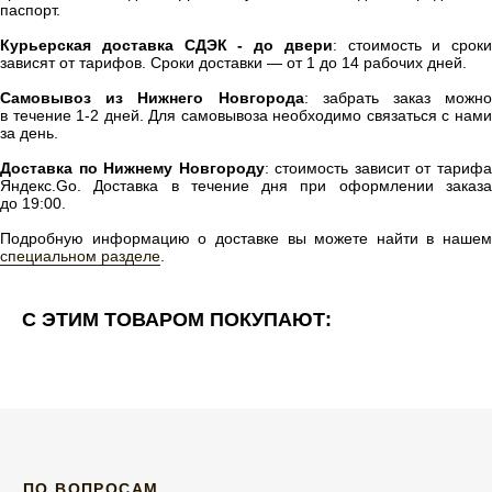
паспорт.
Курьерская доставка СДЭК - до двери
: стоимость и сроки
ПРОМОКОД НА ПЕРВЫЙ ЗАКАЗ
зависят от тарифов. Сроки доставки — от 1 до 14 рабочих дней.
ПОДПИСЫВАЙТЕСЬ НА НАШУ EMAIL-РАССЫЛКУ, ЧТОБЫ ПОЛУЧИТЬ
ПРОМОКОД НА ПЕРВЫЙ ЗАКАЗ:
Самовывоз из Нижнего Новгорода
: забрать заказ можно
в течение 1-2 дней. Для самовывоза необходимо связаться с нами
ПОДПИСАТЬСЯ
за день.
Доставка по Нижнему Новгороду
: стоимость зависит от тариф
Нажимая на кнопку, вы даёте согласие на
обработку персональных данных
и
соглашаетесь с
политикой конфиденциальности
.
Яндекс.Go. Доставка в течение дня при оформлении заказа
до 19:00.
Подробную информацию о доставке вы можете найти в нашем
специальном разделе
.
© 2026 RASSVET DETAIL
ИП МИХРОВСКАЯ ЯНА НИКОЛАЕВНА ИНН
C ЭТИМ ТОВАРОМ ПОКУПАЮТ:
525802734844