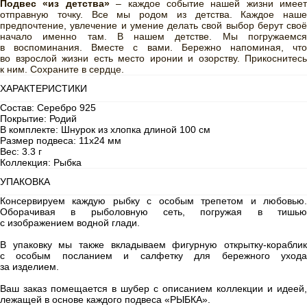
Подвес «из детства»
– каждое событие нашей жизни имеет
отправную точку. Все мы родом из детства. Каждое наше
предпочтение, увлечение и умение делать свой выбор берут своё
начало именно там. В нашем детстве. Мы погружаемся
в воспоминания. Вместе с вами. Бережно напоминая, что
во взрослой жизни есть место иронии и озорству. Прикоснитесь
к ним. Сохраните в сердце.
ХАРАКТЕРИСТИКИ
Состав: Серебро 925
Покрытие: Родий
В комплекте: Шнурок из хлопка длиной 100 см
Размер подвеса: 11х24 мм
Вес: 3.3 г
Коллекция: Рыбка
УПАКОВКА
Консервируем каждую рыбку с особым трепетом и любовью.
Оборачивая в рыболовную сеть, погружая в тишью
с изображением водной глади.
В упаковку мы также вкладываем фигурную открытку-кораблик
с особым посланием и салфетку для бережного ухода
за изделием.
Ваш заказ помещается в шубер с описанием коллекции и идеей,
лежащей в основе каждого подвеса «РЫБКА».