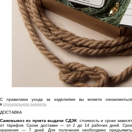
ПО ВОПРОСАМ
ОФОРМЛЕНИЯ ЗАКАЗА:
ZAKAZ@RASSVETDETAIL.RU
CОТРУДНИЧЕСТВО:
PR@RASSVETDETAIL.RU
ПОКУПАТЕЛЯМ
ДОСТАВКА И ОПЛАТА
ВОЗВРАТ ИЗДЕЛИЙ
ПРАВИЛА УХОДА
FAQ
C правилами ухода за изделиями вы можете ознакомиться
О
БРЕНДЕ
в
специальном разделе
.
RASSVET DETAIL
ДОСТАВКА
КОНТАКТЫ
ВАКАНСИИ
Самовывоз из пункта выдачи СДЭК
: стоимость и сроки зависят
ДОКУМЕНТЫ
от тарифов. Сроки доставки — от 2 до 14 рабочих дней. Срок
хранения — 7 дней. Для получения необходимо предъявить