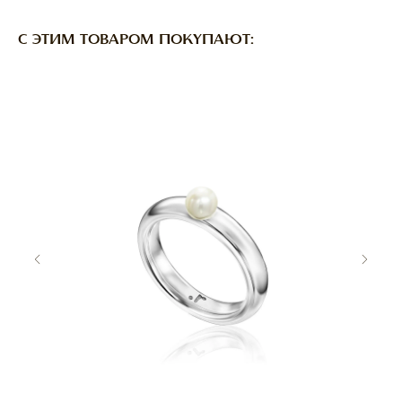
C ЭТИМ ТОВАРОМ ПОКУПАЮТ:
ПО ВОПРОСАМ
ОФОРМЛЕНИЯ ЗАКАЗА:
ZAKAZ@RASSVETDETAIL.RU
CОТРУДНИЧЕСТВО:
PR@RASSVETDETAIL.RU
ПОКУПАТЕЛЯМ
ДОСТАВКА И ОПЛАТА
ВОЗВРАТ ИЗДЕЛИЙ
ПРАВИЛА УХОДА
FAQ
О
БРЕНДЕ
RASSVET DETAIL
КОНТАКТЫ
ВАКАНСИИ
ДОКУМЕНТЫ