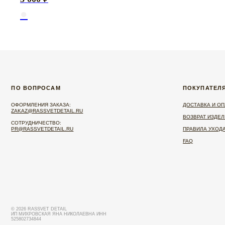
ПО ВОПРОСАМ
ПОКУПАТЕЛЯМ
●
ОФОРМЛЕНИЯ ЗАКАЗА:
ДОСТАВКА И ОПЛАТА
ZAKAZ@RASSVETDETAIL.RU
ВОЗВРАТ ИЗДЕЛИЙ
CОТРУДНИЧЕСТВО:
PR@RASSVETDETAIL.RU
ПРАВИЛА УХОДА
FAQ
© 2026 RASSVET DETAIL
ИП МИХРОВСКАЯ ЯНА НИКОЛАЕВНА ИНН
525802734844