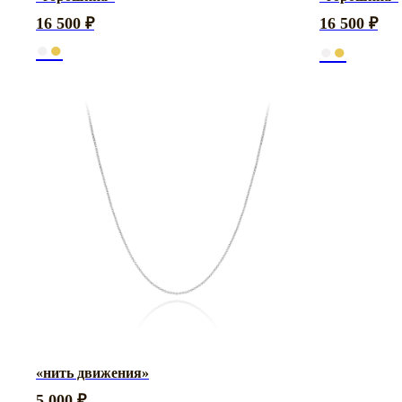
16 500
₽
16 500
₽
●
●
●
●
«нить движения»
5 000
₽