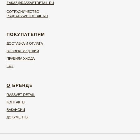
ДОКУМЕНТЫ
ПРОМОКОД НА ПЕРВЫЙ ЗАКАЗ
ПОДПИСЫВАЙТЕСЬ НА НАШУ EMAIL-РАССЫЛКУ, ЧТОБЫ ПОЛУЧИТЬ
ПРОМОКОД НА ПЕРВЫЙ ЗАКАЗ:
ПОДПИСАТЬСЯ
Нажимая на кнопку, вы даёте согласие на
обработку персональных данных
и
соглашаетесь с
политикой конфиденциальности
.
© 2026 RASSVET DETAIL
ИП МИХРОВСКАЯ ЯНА НИКОЛАЕВНА ИНН
525802734844