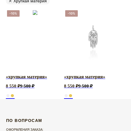
Хрупкая материя
ПО ВОПРОСАМ
ОФОРМЛЕНИЯ ЗАКАЗА:
ZAKAZ@RASSVETDETAIL.RU
CОТРУДНИЧЕСТВО:
PR@RASSVETDETAIL.RU
«хрупкая материя»
«хрупкая материя»
ПОКУПАТЕЛЯМ
8 550
₽
9 500
₽
8 550
₽
9 500
₽
ДОСТАВКА И ОПЛАТА
ВОЗВРАТ ИЗДЕЛИЙ
●
●
●
●
ПРАВИЛА УХОДА
FAQ
О
БРЕНДЕ
RASSVET DETAIL
КОНТАКТЫ
ВАКАНСИИ