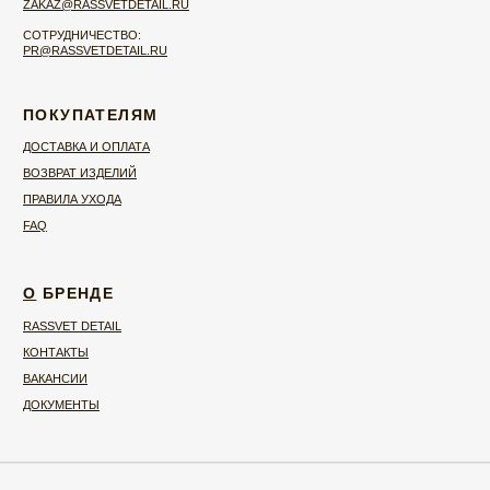
ДОКУМЕНТЫ
ПРОМОКОД НА ПЕРВЫЙ ЗАКАЗ
ПОДПИСЫВАЙТЕСЬ НА НАШУ EMAIL-РАССЫЛКУ, ЧТОБЫ ПОЛУЧИТЬ
ПРОМОКОД НА ПЕРВЫЙ ЗАКАЗ:
ПОДПИСАТЬСЯ
Нажимая на кнопку, вы даёте согласие на
обработку персональных данных
и
соглашаетесь с
политикой конфиденциальности
.
© 2026 RASSVET DETAIL
ИП МИХРОВСКАЯ ЯНА НИКОЛАЕВНА ИНН
525802734844