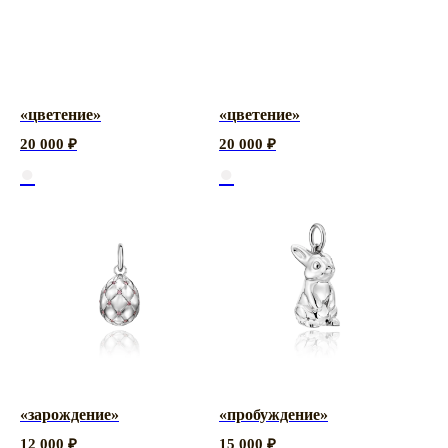
«цветение»
«цветение»
20 000
₽
20 000
₽
●
●
ПО ВОПРОСАМ
ОФОРМЛЕНИЯ ЗАКАЗА:
ZAKAZ@RASSVETDETAIL.RU
CОТРУДНИЧЕСТВО:
«зарождение»
«пробуждение»
PR@RASSVETDETAIL.RU
12 000
₽
15 000
₽