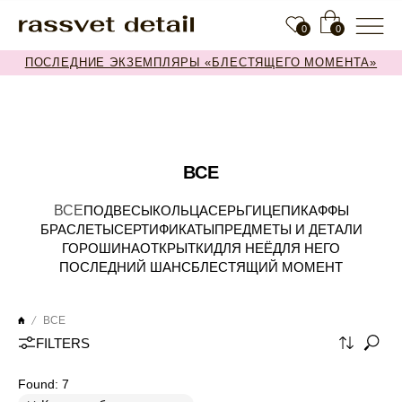
0
0
ПОСЛЕДНИЕ ЭКЗЕМПЛЯРЫ «БЛЕСТЯЩЕГО МОМЕНТА»
ВСЕ
ВСЕ
ПОДВЕСЫ
КОЛЬЦА
СЕРЬГИ
ЦЕПИ
КАФФЫ
БРАСЛЕТЫ
СЕРТИФИКАТЫ
ПРЕДМЕТЫ И ДЕТАЛИ
ГОРОШИНА
ОТКРЫТКИ
ДЛЯ НЕЁ
ДЛЯ НЕГО
ПОСЛЕДНИЙ ШАНС
БЛЕСТЯЩИЙ МОМЕНТ
ВСЕ
FILTERS
Found:
7