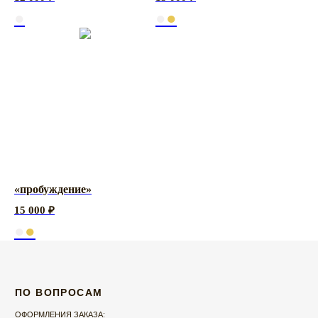
ПОКУПАТЕЛЯМ
●
●
●
ДОСТАВКА И ОПЛАТА
ВОЗВРАТ ИЗДЕЛИЙ
ПРАВИЛА УХОДА
FAQ
О
БРЕНДЕ
RASSVET DETAIL
КОНТАКТЫ
ВАКАНСИИ
ДОКУМЕНТЫ
«пробуждение»
ПРОМОКОД НА ПЕРВЫЙ ЗАКАЗ
15 000
₽
ПОДПИСЫВАЙТЕСЬ НА НАШУ EMAIL-РАССЫЛКУ, ЧТОБЫ ПОЛУЧИТЬ
ПРОМОКОД НА ПЕРВЫЙ ЗАКАЗ:
●
●
ПОДПИСАТЬСЯ
Нажимая на кнопку, вы даёте согласие на
обработку персональных данных
и
соглашаетесь с
политикой конфиденциальности
.